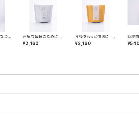
【なつ
元気な毎日のために
食後をもっと快適に「り
就寝前
「すこやか」【オンライン
せっと」【オンライン数量
ムに「
¥2,160
¥2,160
¥54
数量限定】
限定】
イン数