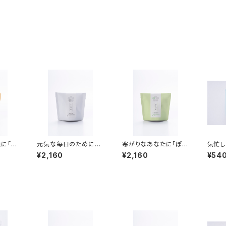
に「り
元気な毎日のために
寒がりなあなたに「ぽか
気忙し
イン数量
「すこやか」【オンライン
ぽか」【オンライン数量
やか」
¥2,160
¥2,160
¥54
数量限定】
限定】
限定】