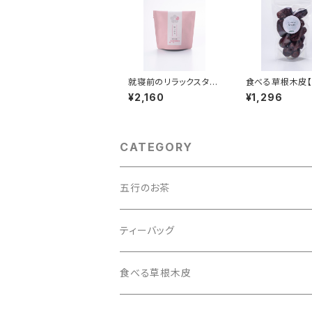
就寝前のリラックスタイ
食べる草根木皮
ムに「ゆったり」【オンラ
め】
¥2,160
¥1,296
イン数量限定】
CATEGORY
五行のお茶
ティーバッグ
ティーバッグ
2pack入
食べる草根木皮