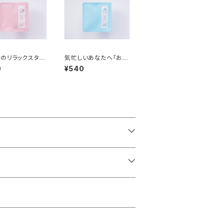
のリラックスタイ
気忙しいあなたへ「おだ
ゆったり」【オンラ
やか」【オンライン数量
0
¥540
量限定】
限定】