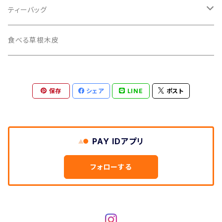
ティーバッグ
ティーバッグ
2pack入
食べる草根木皮
10pack入
保存
シェア
LINE
ポスト
PAY IDアプリ
フォローする