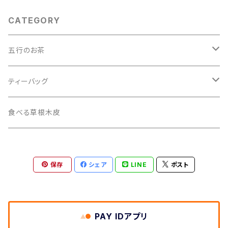
CATEGORY
五行のお茶
ティーバッグ
ティーバッグ
2pack入
食べる草根木皮
10pack入
保存
シェア
LINE
ポスト
PAY IDアプリ